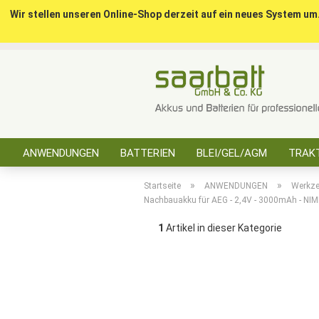
Wir stellen unseren Online-Shop derzeit auf ein neues System um
ANWENDUNGEN
BATTERIEN
BLEI/GEL/AGM
TRAKT
SONSTIGES
»
»
Startseite
ANWENDUNGEN
Werkz
Nachbauakku für AEG - 2,4V - 3000mAh - NI
1
Artikel in dieser Kategorie