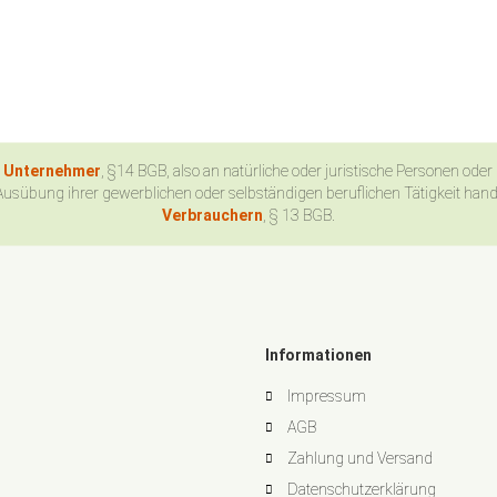
n Unternehmer
, §14 BGB, also an natürliche oder juristische Personen oder
Ausübung ihrer gewerblichen oder selbständigen beruflichen Tätigkeit han
Verbrauchern
, § 13 BGB.
Informationen
Impressum
AGB
Zahlung und Versand
Datenschutzerklärung