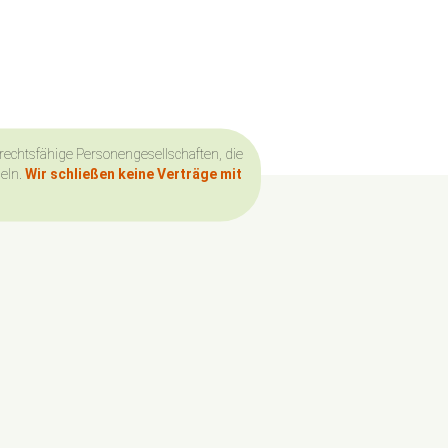
 rechtsfähige Personengesellschaften, die
deln.
Wir schließen keine Verträge mit