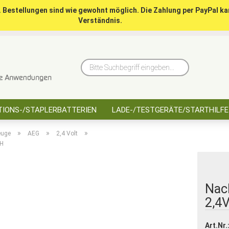
. Bestellungen sind wie gewohnt möglich. Die Zahlung per PayPal ka
Verständnis.
10 Jahre saarbatt
Hinwe
Bitte
Suchbegriff
eingeben...
IONS-/STAPLERBATTERIEN
LADE-/TESTGERÄTE/STARTHILFE
»
»
»
euge
AEG
2,4 Volt
MH
Nac
2,4
Art.Nr.