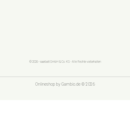
© 2026 - saarbatt GmbH & Co. KG - Alle Rechte vorbehalten
Onlineshop
by Gambio.de © 2026