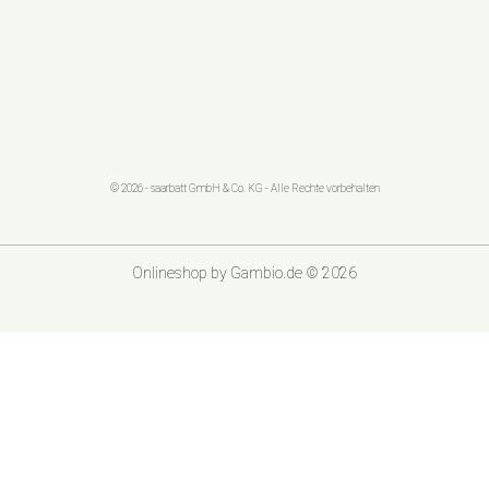
© 2026 - saarbatt GmbH & Co. KG - Alle Rechte vorbehalten
Onlineshop
by Gambio.de © 2026