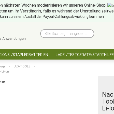
en nächsten Wochen modernisieren wir unseren Online-Shop.
tten um Ihr Verständnis, falls es während der Umstellung zeitw
10 Jahre saarbatt
Hinwe
 kann zu einem Ausfall der Paypal-Zahlungsabwicklung kommen.
Bitte
Suchbegriff
eingeben...
IONS-/STAPLERBATTERIEN
LADE-/TESTGERÄTE/STARTHILFE
»
»
euge
LUX-TOOLS
 Li-Ion
orie
Nac
Tool
Li-I