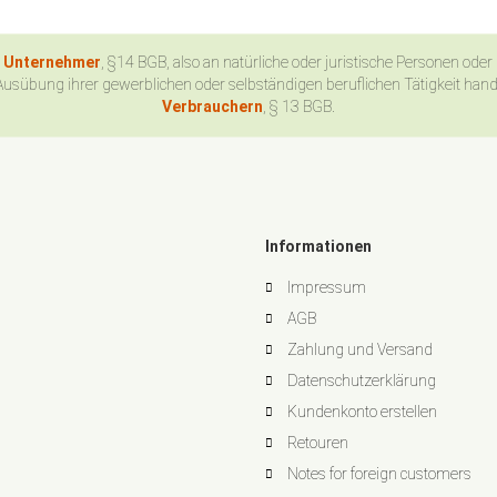
n Unternehmer
, §14 BGB, also an natürliche oder juristische Personen oder
Ausübung ihrer gewerblichen oder selbständigen beruflichen Tätigkeit han
Verbrauchern
, § 13 BGB.
Informationen
Impressum
AGB
Zahlung und Versand
Datenschutzerklärung
Kundenkonto erstellen
Retouren
Notes for foreign customers