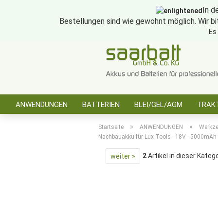
In d
Bestellungen sind wie gewohnt möglich. Wir bi
Es
ANWENDUNGEN
BATTERIEN
BLEI/GEL/AGM
TRAKT
SONSTIGES
»
»
Startseite
ANWENDUNGEN
Werkz
Nachbauakku für Lux-Tools - 18V - 5000mAh -
2
Artikel in dieser Kateg
weiter »