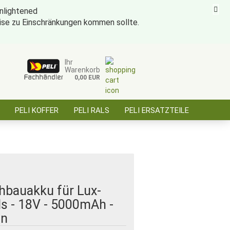
eise zu Einschränkungen kommen sollte.
ise für öffentl. Auftraggeber, Behörden, BOS
Kundenlogin
Merkzettel
Ihr
Warenkorb
0,00 EUR
E-Mail
PELI KOFFER
PELI RALS
PELI ERSATZTEILE
Passwort
ÜBER SAARBATT
KONTAKT
Konto erstellen
Passwort vergessen?
hbauakku für Lux-
s - 18V - 5000mAh -
on