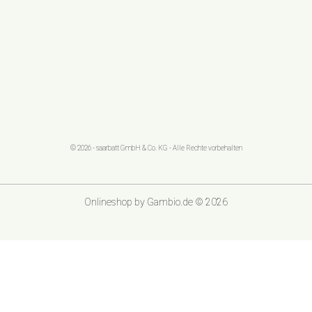
© 2026 - saarbatt GmbH & Co. KG - Alle Rechte vorbehalten
Onlineshop
by Gambio.de © 2026