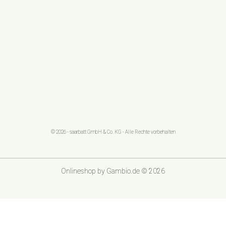
© 2026 - saarbatt GmbH & Co. KG - Alle Rechte vorbehalten
Onlineshop
by Gambio.de © 2026