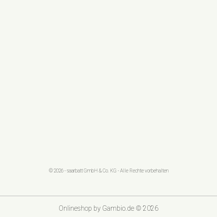
© 2026 - saarbatt GmbH & Co. KG - Alle Rechte vorbehalten
Onlineshop
by Gambio.de © 2026