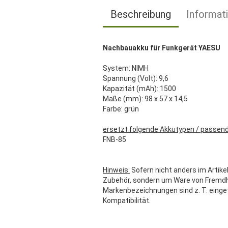
Beschreibung
Informat
Nachbauakku für Funkgerät YAESU
System: NIMH
Spannung (Volt): 9,6
Kapazität (mAh): 1500
Maße (mm): 98 x 57 x 14,5
Farbe: grün
ersetzt folgende Akkutypen / passend
FNB-85
Hinweis:
Sofern nicht anders im Artikel
Zubehör, sondern um Ware von Fremdher
Markenbezeichnungen sind z. T. einge
Kompatibilität.