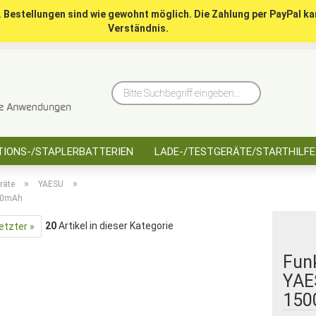
. Bestellungen sind wie gewohnt möglich. Die Zahlung per PayPal ka
Verständnis.
10 Jahre saarbatt
Hinwe
Bitte
Suchbegriff
eingeben...
IONS-/STAPLERBATTERIEN
LADE-/TESTGERÄTE/STARTHILFE
»
»
räte
YAESU
500mAh
20
Artikel in dieser Kategorie
etzter »
Fun
YAES
150