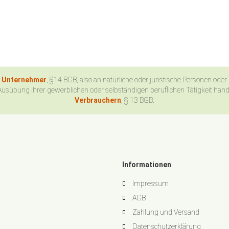
n Unternehmer
, §14 BGB, also an natürliche oder juristische Personen oder
Ausübung ihrer gewerblichen oder selbständigen beruflichen Tätigkeit han
Verbrauchern
, § 13 BGB.
Informationen
Impressum
AGB
Zahlung und Versand
Datenschutzerklärung