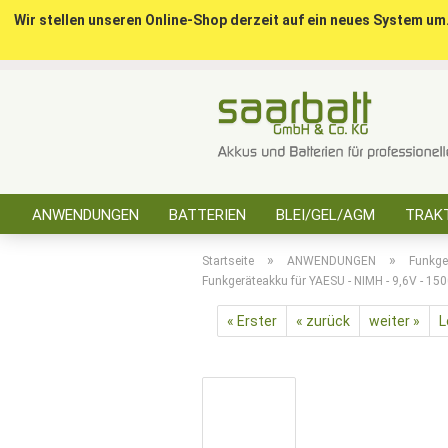
Wir stellen unseren Online-Shop derzeit auf ein neues System um
ANWENDUNGEN
BATTERIEN
BLEI/GEL/AGM
TRAKT
SONSTIGES
»
»
Startseite
ANWENDUNGEN
Funkge
Funkgeräteakku für YAESU - NIMH - 9,6V - 1
« Erster
« zurück
weiter »
L