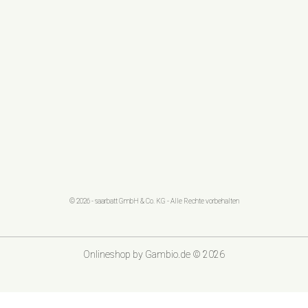
© 2026 - saarbatt GmbH & Co. KG - Alle Rechte vorbehalten
Onlineshop
by Gambio.de © 2026