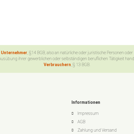
n Unternehmer
, §14 BGB, also an natürliche oder juristische Personen oder
Ausübung ihrer gewerblichen oder selbständigen beruflichen Tätigkeit han
Verbrauchern
, § 13 BGB.
Informationen
Impressum
AGB
Zahlung und Versand