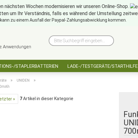
en nächsten Wochen modernisieren wir unseren Online-Shop.
tten um Ihr Verständnis, falls es während der Umstellung zeitw
10 Jahre saarbatt
Hinwe
 kann zu einem Ausfall der Paypal-Zahlungsabwicklung kommen.
Bitte
Suchbegriff
eingeben...
IONS-/STAPLERBATTERIEN
LADE-/TESTGERÄTE/STARTHILFE
»
»
räte
UNIDEN
700mAh
7
Artikel in dieser Kategorie
etzter »
Fun
UNID
700