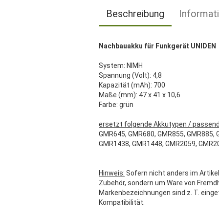
Beschreibung
Informat
Nachbauakku für Funkgerät UNIDEN
System: NIMH
Spannung (Volt): 4,8
Kapazität (mAh): 700
Maße (mm): 47 x 41 x 10,6
Farbe: grün
ersetzt folgende Akkutypen / passend
GMR645, GMR680, GMR855, GMR885, 
GMR1438, GMR1448, GMR2059, GMR2
Hinweis:
Sofern nicht anders im Artikel
Zubehör, sondern um Ware von Fremdher
Markenbezeichnungen sind z. T. einge
Kompatibilität.