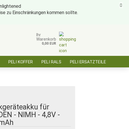
eise zu Einschränkungen kommen sollte.
ise für öffentl. Auftraggeber, Behörden, BOS
Kundenlogin
Merkzettel
Ihr
Warenkorb
0,00 EUR
E-Mail
PELI KOFFER
PELI RALS
PELI ERSATZTEILE
Passwort
ÜBER SAARBATT
KONTAKT
Konto erstellen
Passwort vergessen?
kgeräteakku für
EN - NIMH - 4,8V -
mAh