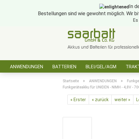
In d
Bestellungen sind wie gewohnt möglich. Wir bi
Es
ANWENDUNGEN
BATTERIEN
BLEI/GEL/AGM
TRAKT
SONSTIGES
»
»
Startseite
ANWENDUNGEN
Funkge
Funkgeräteakku für UNIDEN - NIMH - 4,8V - 
« Erster
« zurück
weiter »
L