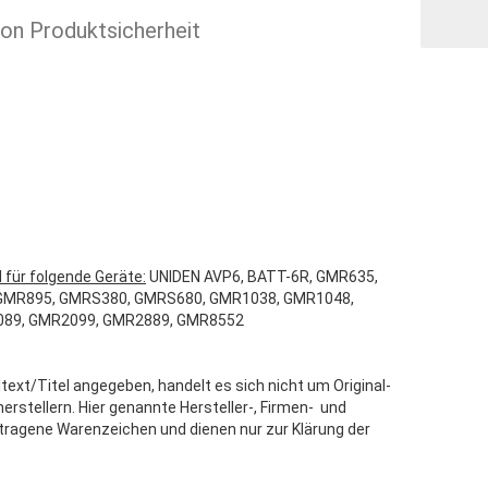
ion Produktsicherheit
 für folgende Geräte:
UNIDEN AVP6, BATT-6R, GMR635,
GMR895, GMRS380, GMRS680, GMR1038, GMR1048,
089, GMR2099, GMR2889, GMR8552
text/Titel angegeben, handelt es sich nicht um Original-
stellern. Hier genannte Hersteller-, Firmen- und
tragene Warenzeichen und dienen nur zur Klärung der