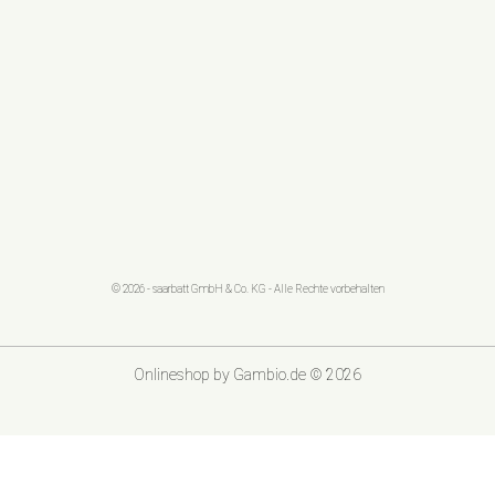
© 2026 - saarbatt GmbH & Co. KG - Alle Rechte vorbehalten
Onlineshop
by Gambio.de © 2026