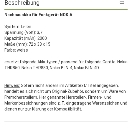
Beschreibung
Nachbauakku für Funkgerät NOKIA
System: Li-Ion
Spannung (Volt): 3,7
Kapazität (mAh): 2000
Maße (mm): 72 x 33 x 15
Farbe: weiss
ersetzt folgende Akkutypen / passend für folgende Geräte:
Nokia
THR850, Nokia THR880, Nokia BLN-4, Nokia BLN-4D
Hinweis:
Sofern nicht anders im Artikeltext/Titel angegeben,
handelt es sich nicht um Original-Zubehör, sondern um Ware von
Fremdherstellern. Hier genannte Hersteller-, Firmen- und
Markenbezeichnungen sind z. T. eingetragene Warenzeichen und
dienen nur zur Klärung der Kompatibilität.