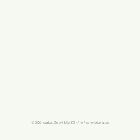
© 2026 - saarbatt GmbH & Co. KG - Alle Rechte vorbehalten