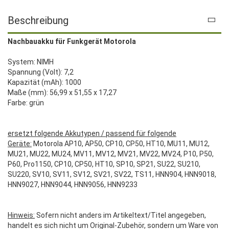
Beschreibung
Nachbauakku für Funkgerät Motorola
System: NIMH
Spannung (Volt): 7,2
Kapazität (mAh): 1000
Maße (mm): 56,99 x 51,55 x 17,27
Farbe: grün
ersetzt folgende Akkutypen / passend für folgende
Geräte:
Motorola AP10, AP50, CP10, CP50, HT10, MU11, MU12,
MU21, MU22, MU24, MV11, MV12, MV21, MV22, MV24, P10, P50,
P60, Pro1150, CP10, CP50, HT10, SP10, SP21, SU22, SU210,
SU220, SV10, SV11, SV12, SV21, SV22, TS11, HNN904, HNN9018,
HNN9027, HNN9044, HNN9056, HNN9233
Hinweis:
Sofern nicht anders im Artikeltext/Titel angegeben,
handelt es sich nicht um Original-Zubehör, sondern um Ware von