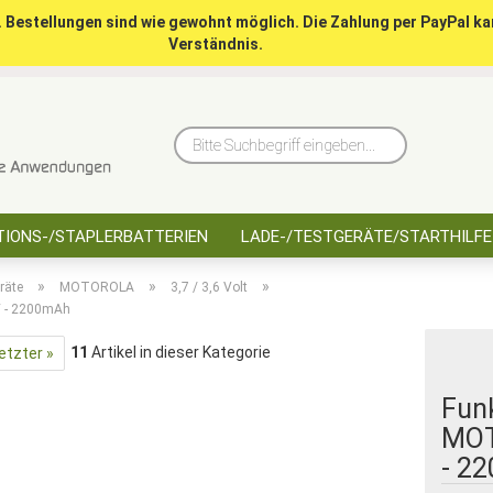
. Bestellungen sind wie gewohnt möglich. Die Zahlung per PayPal ka
Verständnis.
10 Jahre saarbatt
Hinwe
Bitte
Suchbegriff
eingeben...
IONS-/STAPLERBATTERIEN
LADE-/TESTGERÄTE/STARTHILFE
»
»
»
räte
MOTOROLA
3,7 / 3,6 Volt
V - 2200mAh
11
Artikel in dieser Kategorie
etzter »
Fun
MOT
- 2