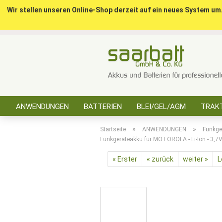
Wir stellen unseren Online-Shop derzeit auf ein neues System um
ANWENDUNGEN
BATTERIEN
BLEI/GEL/AGM
TRAKT
SONSTIGES
»
»
Startseite
ANWENDUNGEN
Funkge
Funkgeräteakku für MOTOROLA - Li-Ion - 3,7
« Erster
« zurück
weiter »
L