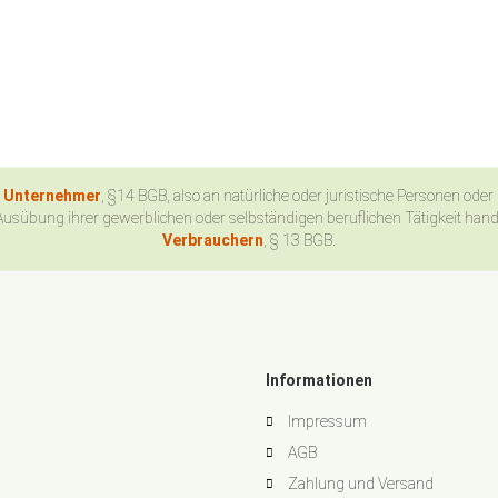
n Unternehmer
, §14 BGB, also an natürliche oder juristische Personen oder
Ausübung ihrer gewerblichen oder selbständigen beruflichen Tätigkeit han
Verbrauchern
, § 13 BGB.
Informationen
Impressum
AGB
Zahlung und Versand