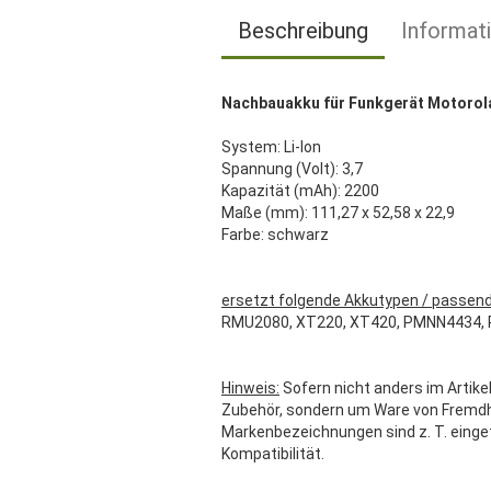
Beschreibung
Informat
Nachbauakku für Funkgerät Motorol
System: Li-Ion
Spannung (Volt): 3,7
Kapazität (mAh): 2200
Maße (mm): 111,27 x 52,58 x 22,9
Farbe: schwarz
ersetzt folgende Akkutypen / passend
RMU2080, XT220, XT420, PMNN4434
Hinweis:
Sofern nicht anders im Artikel
Zubehör, sondern um Ware von Fremdher
Markenbezeichnungen sind z. T. einge
Kompatibilität.