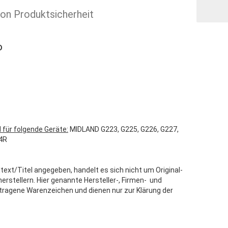
ion Produktsicherheit
D
 für folgende Geräte:
MIDLAND G223, G225, G226, G227,
4R
text/Titel angegeben, handelt es sich nicht um Original-
stellern. Hier genannte Hersteller-, Firmen- und
tragene Warenzeichen und dienen nur zur Klärung der