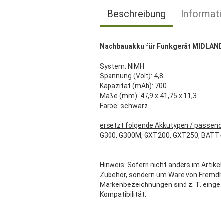
Beschreibung
Informat
Nachbauakku für Funkgerät MIDLAN
System: NIMH
Spannung (Volt): 4,8
Kapazität (mAh): 700
Maße (mm): 47,9 x 41,75 x 11,3
Farbe: schwarz
ersetzt folgende Akkutypen / passend
G300, G300M, GXT200, GXT250, BATT
Hinweis:
Sofern nicht anders im Artikel
Zubehör, sondern um Ware von Fremdher
Markenbezeichnungen sind z. T. einge
Kompatibilität.