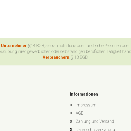
n Unternehmer
, §14 BGB, also an natürliche oder juristische Personen oder
Ausübung ihrer gewerblichen oder selbständigen beruflichen Tätigkeit han
Verbrauchern
, § 13 BGB.
Informationen
Impressum
AGB
Zahlung und Versand
Datenschutzerklärung