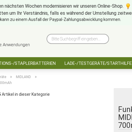
en nächsten Wochen modernisieren wir unseren Online-Shop.
tten um Ihr Verständnis, falls es während der Umstellung zeitw
10 Jahre saarbatt
Hinwe
 kann zu einem Ausfall der Paypal-Zahlungsabwicklung kommen.
Bitte
Suchbegriff
eingeben...
IONS-/STAPLERBATTERIEN
LADE-/TESTGERÄTE/STARTHILFE
»
»
räte
MIDLAND
 700mAh
5
Artikel in dieser Kategorie
Fun
MID
700