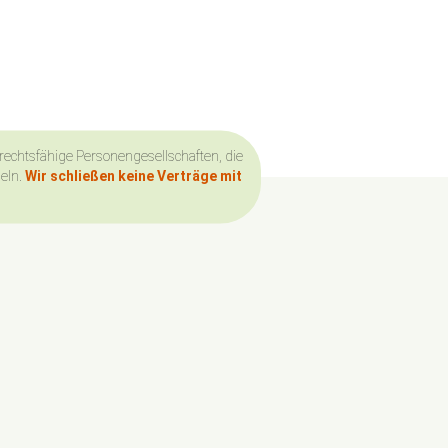
 rechtsfähige Personengesellschaften, die
deln.
Wir schließen keine Verträge mit