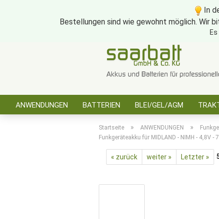
In d
Bestellungen sind wie gewohnt möglich. Wir bi
Es
ANWENDUNGEN
BATTERIEN
BLEI/GEL/AGM
TRAKT
SONSTIGES
»
»
Startseite
ANWENDUNGEN
Funkge
Funkgeräteakku für MIDLAND - NIMH - 4,8V -
« zurück
weiter »
Letzter »