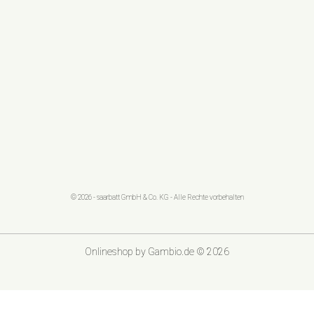
© 2026 - saarbatt GmbH & Co. KG - Alle Rechte vorbehalten
Onlineshop
by Gambio.de © 2026