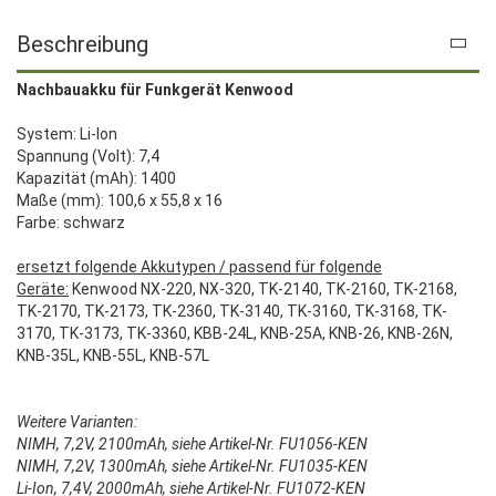
Beschreibung
Nachbauakku für Funkgerät Kenwood
System: Li-Ion
Spannung (Volt): 7,4
Kapazität (mAh): 1400
Maße (mm): 100,6 x 55,8 x 16
Farbe: schwarz
ersetzt folgende Akkutypen / passend für folgende
Geräte:
Kenwood NX-220, NX-320, TK-2140, TK-2160, TK-2168,
TK-2170, TK-2173, TK-2360, TK-3140, TK-3160, TK-3168, TK-
3170, TK-3173, TK-3360, KBB-24L, KNB-25A, KNB-26, KNB-26N,
KNB-35L, KNB-55L, KNB-57L
Weitere Varianten:
NIMH, 7,2V, 2100mAh, siehe Artikel-Nr. FU1056-KEN
NIMH, 7,2V, 1300mAh, siehe Artikel-Nr. FU1035-KEN
Li-Ion, 7,4V, 2000mAh, siehe Artikel-Nr. FU1072-KEN