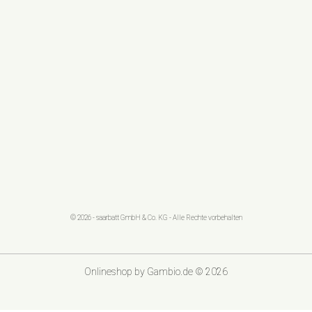
© 2026 - saarbatt GmbH & Co. KG - Alle Rechte vorbehalten
Onlineshop
by Gambio.de © 2026