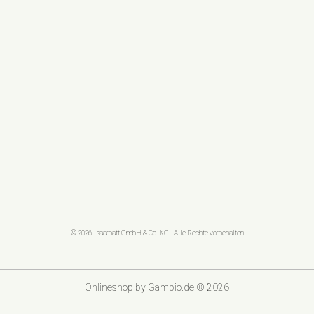
© 2026 - saarbatt GmbH & Co. KG - Alle Rechte vorbehalten
Onlineshop
by Gambio.de © 2026