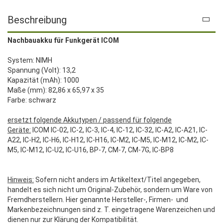
Beschreibung
Nachbauakku für Funkgerät ICOM
System: NIMH
Spannung (Volt): 13,2
Kapazität (mAh): 1000
Maße (mm): 82,86 x 65,97 x 35
Farbe: schwarz
ersetzt folgende Akkutypen / passend für folgende
Geräte:
ICOM IC-02, IC-2, IC-3, IC-4, IC-12, IC-32, IC-A2, IC-A21, IC-
A22, IC-H2, IC-H6, IC-H12, IC-H16, IC-M2, IC-M5, IC-M12, IC-M2, IC-
M5, IC-M12, IC-U2, IC-U16, BP-7, CM-7, CM-7G, IC-BP8
Hinweis:
Sofern nicht anders im Artikeltext/Titel angegeben,
handelt es sich nicht um Original-Zubehör, sondern um Ware von
Fremdherstellern. Hier genannte Hersteller-, Firmen- und
Markenbezeichnungen sind z. T. eingetragene Warenzeichen und
dienen nur zur Klärung der Kompatibilität.