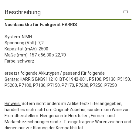
Beschreibung
Nachbauakku für Funkgerät HARRIS
System: NIMH
Spannung (Volt): 7,2
Kapazität (mAh): 2500
Maße (mm): 157 x 56,30 x 22,70
Farbe: schwarz
ersetzt folgende Akkutypen / passend für folgende
Geräte:
HARRIS BKB911210, BT-01942-001, P5100, P5130, P5150,
P5200, P7100, P7130, P7150, P7170, P7230, P7250, P7250
Hinweis:
Sofern nicht anders im Artikeltext/Titel angegeben,
handelt es sich nicht um Original-Zubehör, sondern um Ware von
Fremdherstellern. Hier genannte Hersteller-, Firmen- und
Markenbezeichnungen sind z. T. eingetragene Warenzeichen und
dienen nur zur Klärung der Kompatibilität.