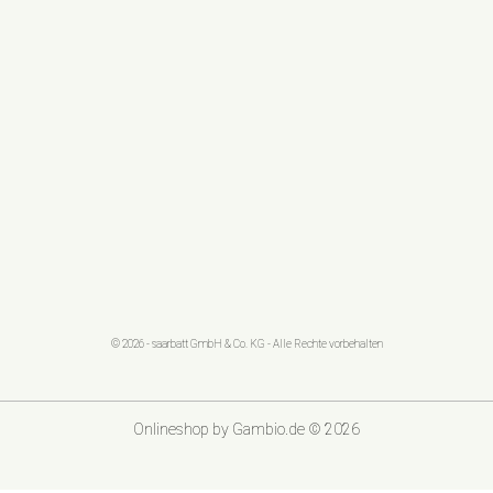
© 2026 - saarbatt GmbH & Co. KG - Alle Rechte vorbehalten
Onlineshop
by Gambio.de © 2026