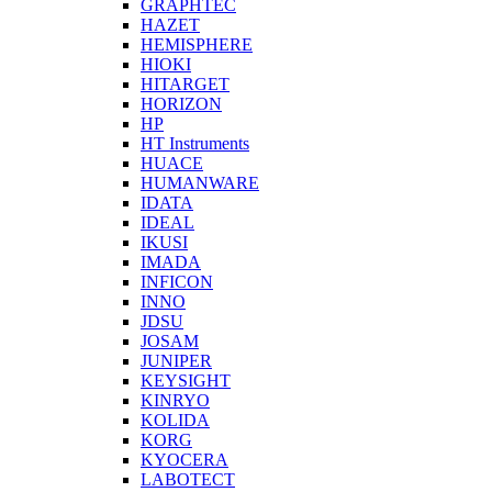
GRAPHTEC
HAZET
HEMISPHERE
HIOKI
HITARGET
HORIZON
HP
HT Instruments
HUACE
HUMANWARE
IDATA
IDEAL
IKUSI
IMADA
INFICON
INNO
JDSU
JOSAM
JUNIPER
KEYSIGHT
KINRYO
KOLIDA
KORG
KYOCERA
LABOTECT