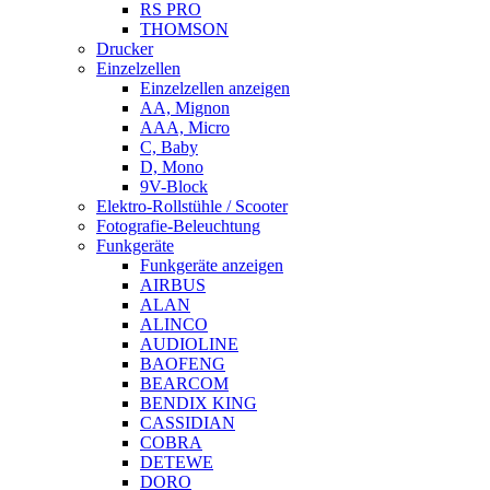
RS PRO
THOMSON
Drucker
Einzelzellen
Einzelzellen anzeigen
AA, Mignon
AAA, Micro
C, Baby
D, Mono
9V-Block
Elektro-Rollstühle / Scooter
Fotografie-Beleuchtung
Funkgeräte
Funkgeräte anzeigen
AIRBUS
ALAN
ALINCO
AUDIOLINE
BAOFENG
BEARCOM
BENDIX KING
CASSIDIAN
COBRA
DETEWE
DORO