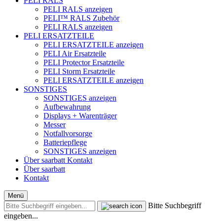
PELI RALS
PELI RALS anzeigen
PELI™ RALS Zubehör
PELI RALS anzeigen
PELI ERSATZTEILE
PELI ERSATZTEILE anzeigen
PELI Air Ersatzteile
PELI Protector Ersatzteile
PELI Storm Ersatzteile
PELI ERSATZTEILE anzeigen
SONSTIGES
SONSTIGES anzeigen
Aufbewahrung
Displays + Warenträger
Messer
Notfallvorsorge
Batteriepflege
SONSTIGES anzeigen
Über saarbatt
Kontakt
Über saarbatt
Kontakt
Menü
Bitte Suchbegriff
eingeben...