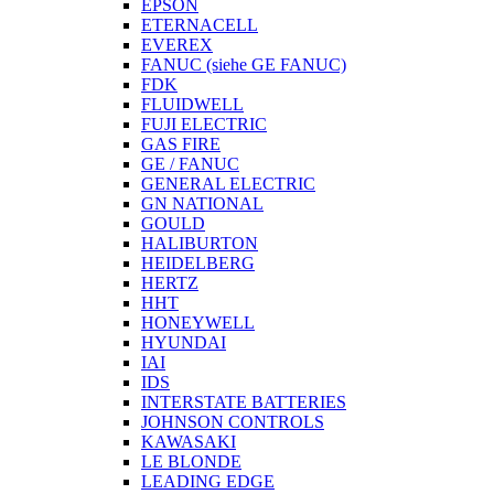
EPSON
ETERNACELL
EVEREX
FANUC (siehe GE FANUC)
FDK
FLUIDWELL
FUJI ELECTRIC
GAS FIRE
GE / FANUC
GENERAL ELECTRIC
GN NATIONAL
GOULD
HALIBURTON
HEIDELBERG
HERTZ
HHT
HONEYWELL
HYUNDAI
IAI
IDS
INTERSTATE BATTERIES
JOHNSON CONTROLS
KAWASAKI
LE BLONDE
LEADING EDGE