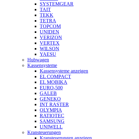
SYSTEMGEAR
TAIT
TEKK
TETRA
TOPCOM
UNIDEN
VERIZON
VERTEX
WILSON
YAESU
Hubwagen
Kassensysteme
Kassensysteme anzeigen
EL COMPACT
EL MOBIKA
EURO-500
GALEB
GENEKO
INT RASTER
OLYMPIA
RATIOTEC
SAMSUNG
UNIWELL
Kransteuerungen
Kransteuerungen anzeigen