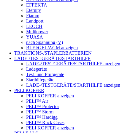
EFFEKTA
Eternity
Fiamm
Landport
LEOCH
Multipower
YUASA
nach Spannung (V)
BLEI/GEL/AGM anzeigen
TRAKTIONS-/STAPLERBATTERIEN
LADE-/TESTGERÄTE/STARTHILFE
LADE-/TESTGERÄTE/STARTHILFE anzeigen
Ladegeräte
Test- und Prüfgeräte
Starthilfegeräte
LADE-/TESTGERÄTE/STARTHILFE anzeigen
PELI KOFFER
PELI KOFFER anzeigen
PELI™ Air
PELI™ Protector
PELI™ Storm
PELI™ Hardigg
PELI™ Ruck Cases
PELI KOFFER anzeigen