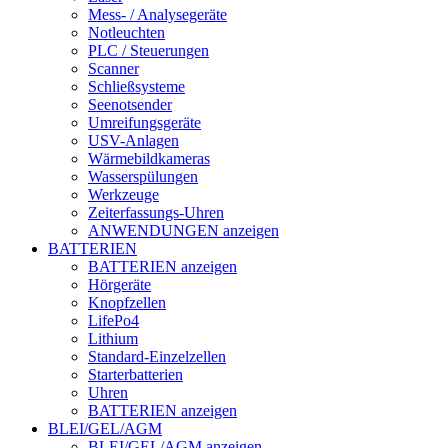
Mess- / Analysegeräte
Notleuchten
PLC / Steuerungen
Scanner
Schließsysteme
Seenotsender
Umreifungsgeräte
USV-Anlagen
Wärmebildkameras
Wasserspülungen
Werkzeuge
Zeiterfassungs-Uhren
ANWENDUNGEN anzeigen
BATTERIEN
BATTERIEN anzeigen
Hörgeräte
Knopfzellen
LifePo4
Lithium
Standard-Einzelzellen
Starterbatterien
Uhren
BATTERIEN anzeigen
BLEI/GEL/AGM
BLEI/GEL/AGM anzeigen