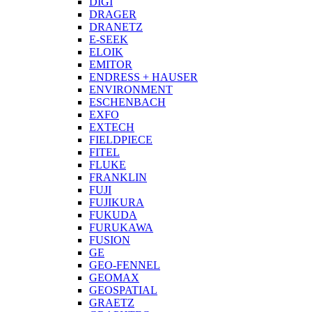
DIGI
DRAGER
DRANETZ
E-SEEK
ELOIK
EMITOR
ENDRESS + HAUSER
ENVIRONMENT
ESCHENBACH
EXFO
EXTECH
FIELDPIECE
FITEL
FLUKE
FRANKLIN
FUJI
FUJIKURA
FUKUDA
FURUKAWA
FUSION
GE
GEO-FENNEL
GEOMAX
GEOSPATIAL
GRAETZ