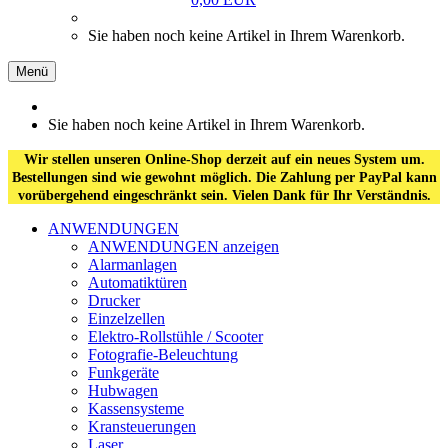
Sie haben noch keine Artikel in Ihrem Warenkorb.
Menü
Sie haben noch keine Artikel in Ihrem Warenkorb.
Wir stellen unseren Online-Shop derzeit auf ein neues System um.
Bestellungen sind wie gewohnt möglich. Die Zahlung per PayPal kann
vorübergehend eingeschränkt sein. Vielen Dank für Ihr Verständnis.
ANWENDUNGEN
ANWENDUNGEN anzeigen
Alarmanlagen
Automatiktüren
Drucker
Einzelzellen
Elektro-Rollstühle / Scooter
Fotografie-Beleuchtung
Funkgeräte
Hubwagen
Kassensysteme
Kransteuerungen
Laser