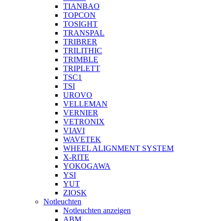
TIANBAO
TOPCON
TOSIGHT
TRANSPAL
TRIBRER
TRILITHIC
TRIMBLE
TRIPLETT
TSC1
TSI
UROVO
VELLEMAN
VERNIER
VETRONIX
VIAVI
WAVETEK
WHEEL ALIGNMENT SYSTEM
X-RITE
YOKOGAWA
YSI
YUT
ZIOSK
Notleuchten
Notleuchten anzeigen
ABM