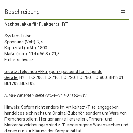
Beschreibung
Nachbauakku für Funkgerät HYT
System: Li-Ion
Spannung (Volt): 7,4
Kapazität (mAh): 1800
Maße (mm): 114 x 56,3 x 21,3
Farbe: schwarz
ersetzt folgende Akkutypen / passend für folgende
Geräte:
HYT TC-700, TC-710, TC-720, TC-780, TC-800, BH1801,
BL1703, BL2102
NIMH-Variante > siehe Artikel-Nr. FU1162-HYT
Hinweis:
Sofern nicht anders im Artikeltext/Titel angegeben,
handelt es sich nicht um Original-Zubehör, sondern um Ware von
Fremdherstellern. Hier genannte Hersteller-, Firmen- und
Markenbezeichnungen sind z. T. eingetragene Warenzeichen und
dienen nur zur Klärung der Kompatibilität.