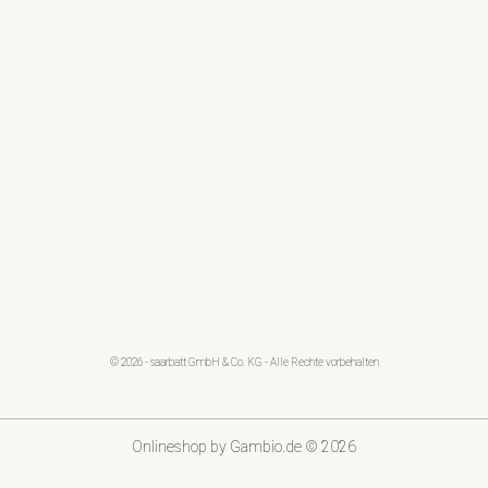
© 2026 - saarbatt GmbH & Co. KG - Alle Rechte vorbehalten
Onlineshop
by Gambio.de © 2026