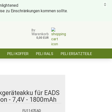
eise zu Einschränkungen kommen sollte.
ise für öffentl. Auftraggeber, Behörden, BOS
Kundenlogin
Merkzettel
Ihr
Warenkorb
0,00 EUR
E-Mail
PELI KOFFER
PELI RALS
PELI ERSATZTEILE
Passwort
ÜBER SAARBATT
KONTAKT
Konto erstellen
Passwort vergessen?
kgeräteakku für EADS
-Ion - 7,4V - 1800mAh
:
FU1147EAD