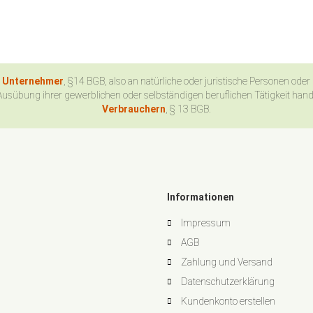
n Unternehmer
, §14 BGB, also an natürliche oder juristische Personen oder
Ausübung ihrer gewerblichen oder selbständigen beruflichen Tätigkeit han
Verbrauchern
, § 13 BGB.
Informationen
Impressum
AGB
Zahlung und Versand
Datenschutzerklärung
Kundenkonto erstellen