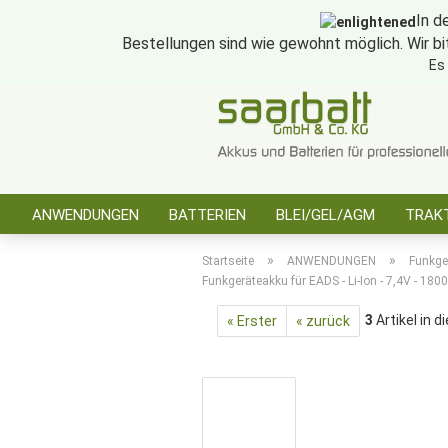
In d
Bestellungen sind wie gewohnt möglich. Wir bi
Es
ANWENDUNGEN
BATTERIEN
BLEI/GEL/AGM
TRAKT
SONSTIGES
»
»
Startseite
ANWENDUNGEN
Funkge
Funkgeräteakku für EADS - Li-Ion - 7,4V - 18
3
Artikel in d
« Erster
« zurück