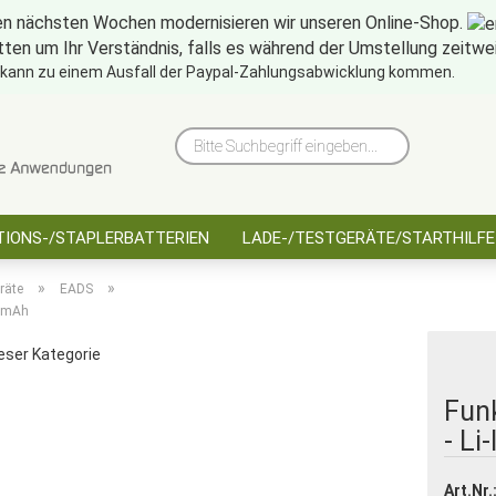
en nächsten Wochen modernisieren wir unseren Online-Shop.
tten um Ihr Verständnis, falls es während der Umstellung zeitw
10 Jahre saarbatt
Hinwe
 kann zu einem Ausfall der Paypal-Zahlungsabwicklung kommen.
Bitte
Suchbegriff
eingeben...
IONS-/STAPLERBATTERIEN
LADE-/TESTGERÄTE/STARTHILFE
»
»
räte
EADS
00mAh
ieser Kategorie
Fun
- Li
Art.Nr.