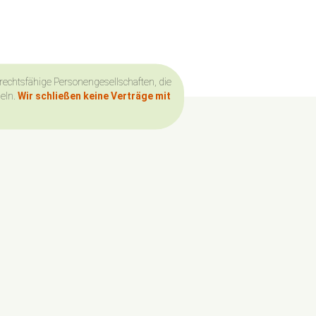
 rechtsfähige Personengesellschaften, die
deln.
Wir schließen keine Verträge mit