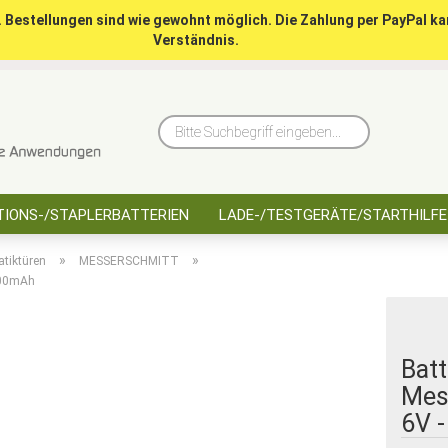
. Bestellungen sind wie gewohnt möglich. Die Zahlung per PayPal ka
Verständnis.
10 Jahre saarbatt
Hinwe
Bitte
Suchbegriff
eingeben...
IONS-/STAPLERBATTERIEN
LADE-/TESTGERÄTE/STARTHILFE
»
»
tiktüren
MESSERSCHMITT
2600mAh
Batt
Mess
6V 