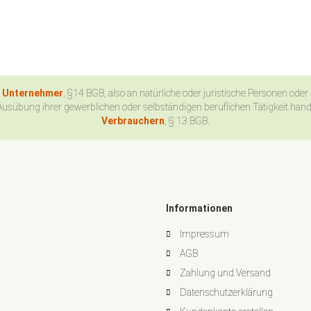
n Unternehmer
, §14 BGB, also an natürliche oder juristische Personen oder
Ausübung ihrer gewerblichen oder selbständigen beruflichen Tätigkeit han
Verbrauchern
, § 13 BGB.
Informationen
Impressum
AGB
Zahlung und Versand
Datenschutzerklärung