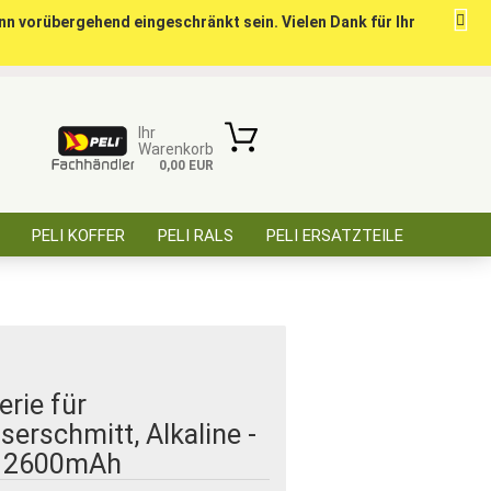
nn vorübergehend eingeschränkt sein. Vielen Dank für Ihr
ise für öffentl. Auftraggeber, Behörden, BOS
Kundenlogin
Merkzettel
Ihr
Warenkorb
0,00 EUR
E-Mail
PELI KOFFER
PELI RALS
PELI ERSATZTEILE
Passwort
ÜBER SAARBATT
KONTAKT
Konto erstellen
erie für
Passwort vergessen?
erschmitt, Alkaline -
- 2600mAh