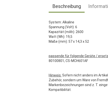
Beschreibung
Informat
System: Alkaline
Spannung (Volt): 6
Kapazität (mAh): 2600
Watt (Wh): 19,5
Maße (mm): 57 x 14,3 x 52
passende für folgende Geräte / erset
80100801, CS-MCH601AF
Hinweis:
Sofern nicht anders im Artikel
Zubehör, sondern um Ware von Fremdher
Markenbezeichnungen sind z. T. einge
Kompatibilität.