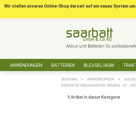
Wir stellen unseren Online-Shop derzeit auf ein neues System um
ANWENDUNGEN
BATTERIEN
BLEI/GEL/AGM
TRAKT
SONSTIGES
»
»
Startseite
ANWENDUNGEN
Automa
Batterie für Messerschmitt, Alkaline - 6V - 
1
Artikel in dieser Kategorie