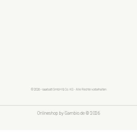
© 2026 - saarbatt GmbH & Co. KG - Alle Rechte vorbehalten
Onlineshop
by Gambio.de © 2026