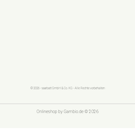
© 2026 - saarbatt GmbH & Co. KG - Alle Rechte vorbehalten
Onlineshop
by Gambio.de © 2026