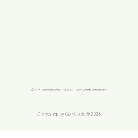
© 2026 - saarbatt GmbH & Co. KG - Alle Rechte vorbehalten
Onlineshop
by Gambio.de © 2026