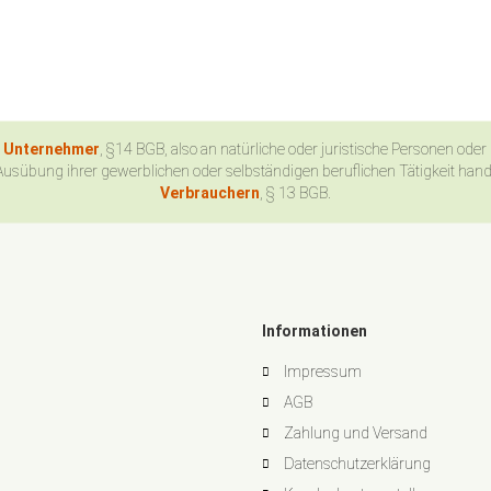
n Unternehmer
, §14 BGB, also an natürliche oder juristische Personen oder
Ausübung ihrer gewerblichen oder selbständigen beruflichen Tätigkeit han
Verbrauchern
, § 13 BGB.
Informationen
Impressum
AGB
Zahlung und Versand
Datenschutzerklärung