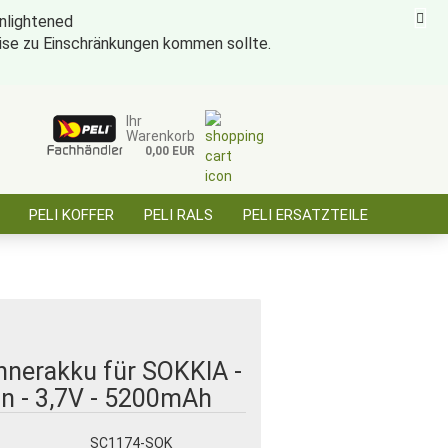
eise zu Einschränkungen kommen sollte.
ise für öffentl. Auftraggeber, Behörden, BOS
Kundenlogin
Merkzettel
Ihr
Warenkorb
0,00 EUR
E-Mail
PELI KOFFER
PELI RALS
PELI ERSATZTEILE
Passwort
ÜBER SAARBATT
KONTAKT
Konto erstellen
Passwort vergessen?
nnerakku für SOKKIA -
on - 3,7V - 5200mAh
:
SC1174-SOK