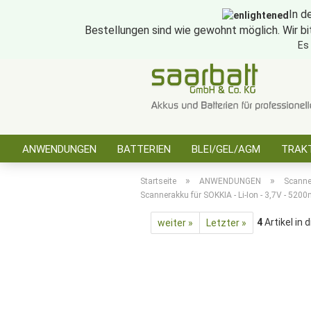
In d
Bestellungen sind wie gewohnt möglich. Wir bi
Es
ANWENDUNGEN
BATTERIEN
BLEI/GEL/AGM
TRAKT
SONSTIGES
»
»
Startseite
ANWENDUNGEN
Scanne
Scannerakku für SOKKIA - Li-Ion - 3,7V - 520
4
Artikel in 
weiter »
Letzter »