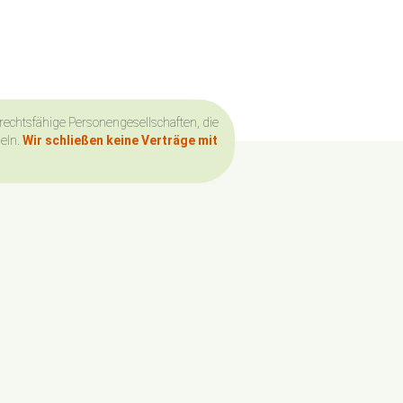
 rechtsfähige Personengesellschaften, die
deln.
Wir schließen keine Verträge mit