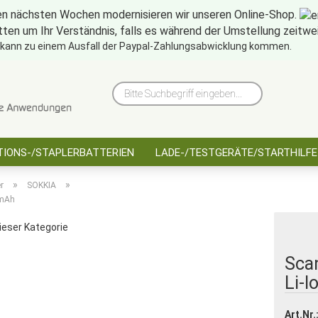
en nächsten Wochen modernisieren wir unseren Online-Shop.
tten um Ihr Verständnis, falls es während der Umstellung zeitw
10 Jahre saarbatt
Hinwe
 kann zu einem Ausfall der Paypal-Zahlungsabwicklung kommen.
Bitte
Suchbegriff
eingeben...
IONS-/STAPLERBATTERIEN
LADE-/TESTGERÄTE/STARTHILFE
»
»
r
SOKKIA
0mAh
dieser Kategorie
Sca
Li-I
Art.Nr.