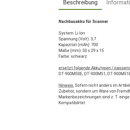
Beschreibung
Informat
Nachbauakku für Scanner
System: Li-Ion
Spannung (Volt): 3,7
Kapazität (mAh): 700
Maße (mm): 50 x 29 x 15
Farbe: schwarz
ersetzt folgende Akkutypen / passend
DT-900M50E, DT-900M51, DT-900M51E, D
Hinweis:
Sofern nicht anders im Artikel
Zubehör, sondern um Ware von Fremdher
Markenbezeichnungen sind z. T. einge
Kompatibilität.