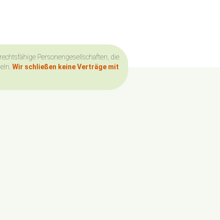
 rechtsfähige Personengesellschaften, die
deln.
Wir schließen keine Verträge mit