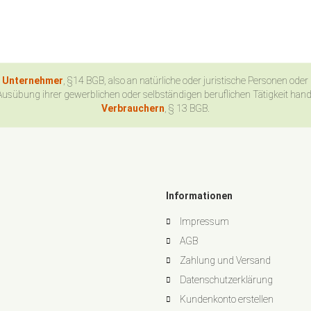
n Unternehmer
, §14 BGB, also an natürliche oder juristische Personen oder
Ausübung ihrer gewerblichen oder selbständigen beruflichen Tätigkeit han
Verbrauchern
, § 13 BGB.
Informationen
Impressum
AGB
Zahlung und Versand
Datenschutzerklärung
Kundenkonto erstellen