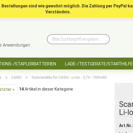
. Bestellungen sind wie gewohnt möglich. Die Zahlung per PayPal ka
Verständnis.
10 Jahre saarbatt
Hinwe
Bitte
Suchbegriff
eingeben...
IONS-/STAPLERBATTERIEN
LADE-/TESTGERÄTE/STARTHILFE
»
»
r
CASIO
Scannerakku für CASIO - Li-Ion - 3,7V - 700mAh
14
Artikel in dieser Kategorie
etzter »
Sca
Li-I
Art.Nr.