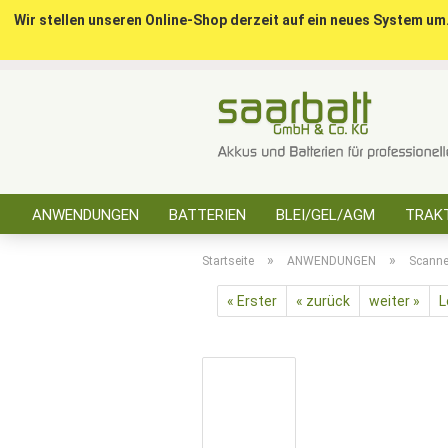
Wir stellen unseren Online-Shop derzeit auf ein neues System um
ANWENDUNGEN
BATTERIEN
BLEI/GEL/AGM
TRAKT
SONSTIGES
»
»
Startseite
ANWENDUNGEN
Scanne
« Erster
« zurück
weiter »
L