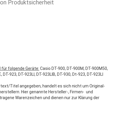
ion Produktsicherheit
 für folgende Geräte:
Casio DT-900, DT-900M, DT-900M50,
T-923, DT-923LI, DT-923LIB, DT-930, Dt-923, DT-923LI
text/Titel angegeben, handelt es sich nicht um Original-
stellern. Hier genannte Hersteller-, Firmen- und
tragene Warenzeichen und dienen nur zur Klärung der