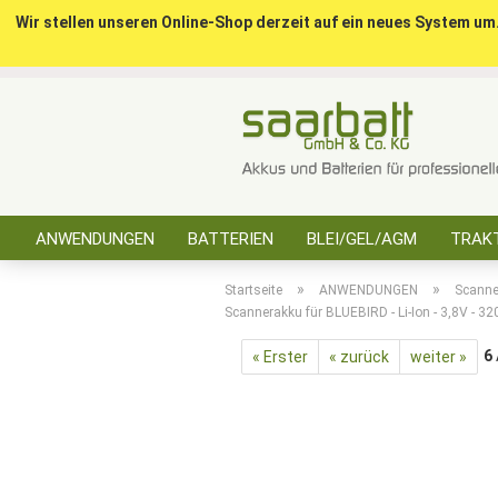
Wir stellen unseren Online-Shop derzeit auf ein neues System um
ANWENDUNGEN
BATTERIEN
BLEI/GEL/AGM
TRAKT
SONSTIGES
»
»
Startseite
ANWENDUNGEN
Scanne
Scannerakku für BLUEBIRD - Li-Ion - 3,8V - 
6
« Erster
« zurück
weiter »