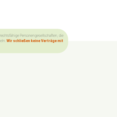
 rechtsfähige Personengesellschaften, die
deln.
Wir schließen keine Verträge mit