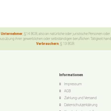
n Unternehmer
, §14 BGB, also an natürliche oder juristische Personen oder
Ausübung ihrer gewerblichen oder selbständigen beruflichen Tätigkeit han
Verbrauchern
, § 13 BGB.
Informationen
Impressum
AGB
Zahlung und Versand
Datenschutzerklärung