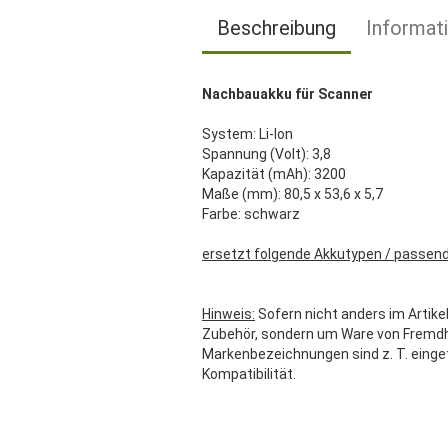
Beschreibung
Informat
Nachbauakku für Scanner
System: Li-Ion
Spannung (Volt): 3,8
Kapazität (mAh): 3200
Maße (mm): 80,5 x 53,6 x 5,7
Farbe: schwarz
ersetzt folgende Akkutypen / passend
Hinweis:
Sofern nicht anders im Artikel
Zubehör, sondern um Ware von Fremdher
Markenbezeichnungen sind z. T. einge
Kompatibilität.