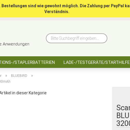
. Bestellungen sind wie gewohnt möglich. Die Zahlung per PayPal ka
Verständnis.
10 Jahre saarbatt
Hinwe
Bitte
Suchbegriff
eingeben...
IONS-/STAPLERBATTERIEN
LADE-/TESTGERÄTE/STARTHILFE
»
»
r
BLUEBIRD
3200mAh
Artikel in dieser Kategorie
Sca
BLUE
320