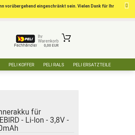
nn vorübergehend eingeschränkt sein. Vielen Dank für Ihr
ise für öffentl. Auftraggeber, Behörden, BOS
Kundenlogin
Merkzettel
Ihr
Warenkorb
0,00 EUR
E-Mail
PELI KOFFER
PELI RALS
PELI ERSATZTEILE
Passwort
ÜBER SAARBATT
KONTAKT
Konto erstellen
Passwort vergessen?
nnerakku für
BIRD - Li-Ion - 3,8V -
0mAh