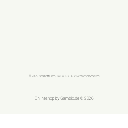
© 2026 - saarbatt GmbH & Co. KG - Alle Rechte vorbehalten
Onlineshop
by Gambio.de © 2026