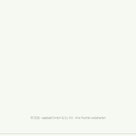
© 2026 - saarbatt GmbH & Co. KG - Alle Rechte vorbehalten