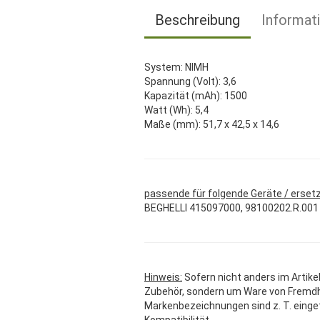
Beschreibung
Informat
System: NIMH
Spannung (Volt): 3,6
Kapazität (mAh): 1500
Watt (Wh): 5,4
Maße (mm): 51,7 x 42,5 x 14,6
passende für folgende Geräte / erset
BEGHELLI 415097000, 98100202.R.001​​​​​​​
Hinweis:
Sofern nicht anders im Artikel
Zubehör, sondern um Ware von Fremdher
Markenbezeichnungen sind z. T. einge