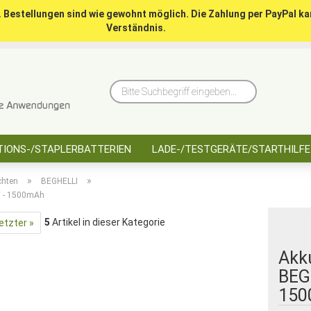
. Bestellungen sind wie gewohnt möglich. Die Zahlung per PayPal ka
Verständnis.
10 Jahre saarbatt
Hinwe
Bitte
Suchbegriff
eingeben...
IONS-/STAPLERBATTERIEN
LADE-/TESTGERÄTE/STARTHILFE
»
»
chten
BEGHELLI
6V - 1500mAh
5
Artikel in dieser Kategorie
etzter »
Akku
BEGH
150