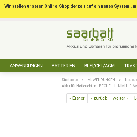
Wir stellen unseren Online-Shop derzeit auf ein neues System um
ANWENDUNGEN
BATTERIEN
BLEI/GEL/AGM
TRAKT
SONSTIGES
»
»
Startseite
ANWENDUNGEN
Notleu
Akku für Notleuchten - BEGHELLI - NIMH - 3,
« Erster
« zurück
weiter »
L