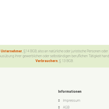
n Unternehmer
, §14 BGB, also an natürliche oder juristische Personen oder
Ausübung ihrer gewerblichen oder selbständigen beruflichen Tätigkeit han
Verbrauchern
, § 13 BGB.
Informationen
Impressum
AGB