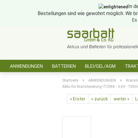
In d
Bestellungen sind wie gewohnt möglich. Wir bi
Es
ANWENDUNGEN
BATTERIEN
BLEI/GEL/AGM
TRAKT
SONSTIGES
»
»
Startseite
ANWENDUNGEN
Kranst
Akku für Kransteuerung ITOWA - 3,6V - 700
« Erster
« zurück
weiter »
L