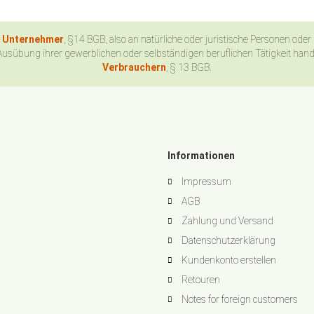
n Unternehmer
, §14 BGB, also an natürliche oder juristische Personen oder
Ausübung ihrer gewerblichen oder selbständigen beruflichen Tätigkeit han
Verbrauchern
, § 13 BGB.
Informationen
Impressum
AGB
Zahlung und Versand
Datenschutzerklärung
Kundenkonto erstellen
Retouren
Notes for foreign customers