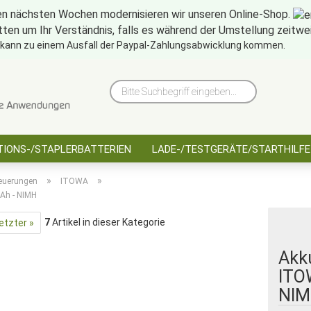
en nächsten Wochen modernisieren wir unseren Online-Shop.
tten um Ihr Verständnis, falls es während der Umstellung zeitw
10 Jahre saarbatt
Hinwe
 kann zu einem Ausfall der Paypal-Zahlungsabwicklung kommen.
Bitte
Suchbegriff
eingeben...
IONS-/STAPLERBATTERIEN
LADE-/TESTGERÄTE/STARTHILFE
»
»
euerungen
ITOWA
mAh - NIMH
7
Artikel in dieser Kategorie
etzter »
Akk
ITO
NIM