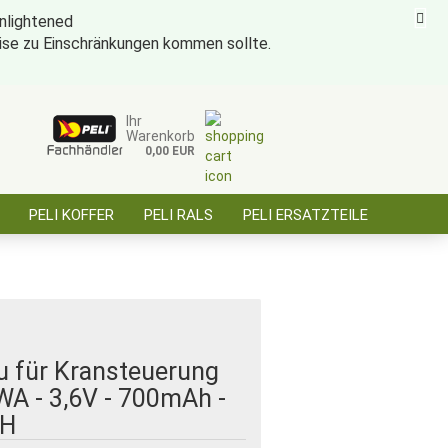
eise zu Einschränkungen kommen sollte.
ise für öffentl. Auftraggeber, Behörden, BOS
Kundenlogin
Merkzettel
Ihr
Warenkorb
0,00 EUR
E-Mail
PELI KOFFER
PELI RALS
PELI ERSATZTEILE
Passwort
ÜBER SAARBATT
KONTAKT
Konto erstellen
Passwort vergessen?
u für Kransteuerung
WA - 3,6V - 700mAh -
H