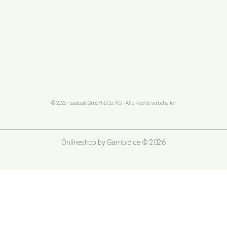
© 2026 - saarbatt GmbH & Co. KG - Alle Rechte vorbehalten
Onlineshop
by Gambio.de © 2026