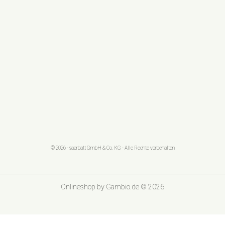
© 2026 - saarbatt GmbH & Co. KG - Alle Rechte vorbehalten
Onlineshop
by Gambio.de © 2026