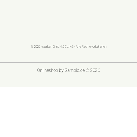
© 2026 - saarbatt GmbH & Co. KG - Alle Rechte vorbehalten
Onlineshop
by Gambio.de © 2026