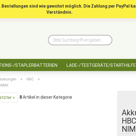
. Bestellungen sind wie gewohnt möglich. Die Zahlung per PayPal ka
Verständnis.
10 Jahre saarbatt
Hinwe
Bitte
Suchbegriff
eingeben...
IONS-/STAPLERBATTERIEN
LADE-/TESTGERÄTE/STARTHILFE
»
»
euerungen
HBC
 NIMH
8
Artikel in dieser Kategorie
etzter »
Akk
HBC
NIM