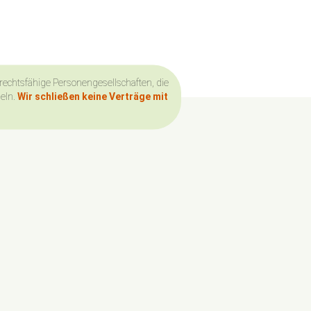
 rechtsfähige Personengesellschaften, die
deln.
Wir schließen keine Verträge mit