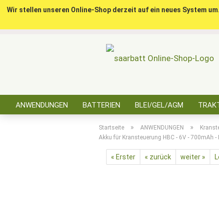
Wir stellen unseren Online-Shop derzeit auf ein neues System um
ANWENDUNGEN
BATTERIEN
BLEI/GEL/AGM
TRAKT
SONSTIGES
»
»
Startseite
ANWENDUNGEN
Kranst
Akku für Kransteuerung HBC - 6V - 700mAh -
« Erster
« zurück
weiter »
L