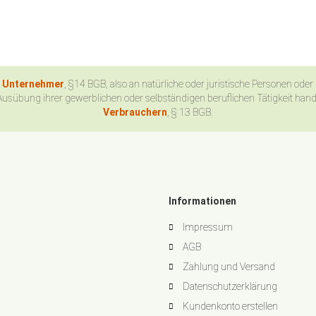
n Unternehmer
, §14 BGB, also an natürliche oder juristische Personen oder
Ausübung ihrer gewerblichen oder selbständigen beruflichen Tätigkeit han
Verbrauchern
, § 13 BGB.
Informationen
Impressum
AGB
Zahlung und Versand
Datenschutzerklärung
Kundenkonto erstellen