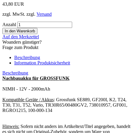
43,80 EUR
zzgl. MwSt. zzgl.
Versand
Anzahl
Auf den Merkzettel
Woanders günstiger?
Frage zum Produkt
Beschreibung
Information Produktsicherheit
Beschreibung
Nachbauakku für GROSSFUNK
NIMH - 12V - 2000mAh
Kompatible Geräte / Akkus
: Grossfunk SE889, GF200I, K2, T24,
T30, T31, T52, Vario, TR30R65/00480GV2, 738010957, GF001,
RGRO1215, 100-000-134
Hinweis:
Sofern nicht anders im Artikeltext/Titel angegeben, handelt
es sich nicht um Original-Zubehör, sondern um Ware von