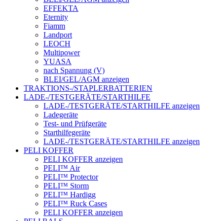
EFFEKTA
Eternity
Fiamm
Landport
LEOCH
Multipower
YUASA
nach Spannung (V)
BLEI/GEL/AGM anzeigen
TRAKTIONS-/STAPLERBATTERIEN
LADE-/TESTGERÄTE/STARTHILFE
LADE-/TESTGERÄTE/STARTHILFE anzeigen
Ladegeräte
Test- und Prüfgeräte
Starthilfegeräte
LADE-/TESTGERÄTE/STARTHILFE anzeigen
PELI KOFFER
PELI KOFFER anzeigen
PELI™ Air
PELI™ Protector
PELI™ Storm
PELI™ Hardigg
PELI™ Ruck Cases
PELI KOFFER anzeigen