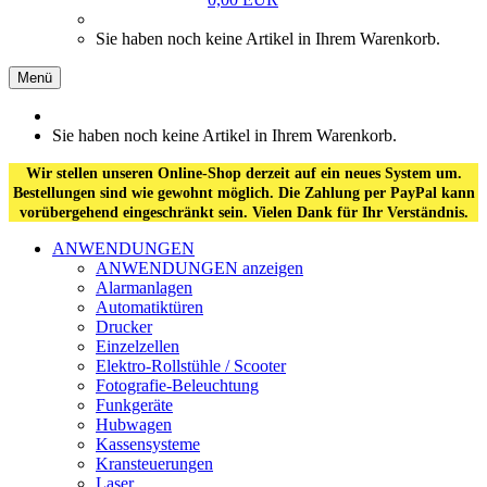
Sie haben noch keine Artikel in Ihrem Warenkorb.
Menü
Sie haben noch keine Artikel in Ihrem Warenkorb.
Wir stellen unseren Online-Shop derzeit auf ein neues System um.
Bestellungen sind wie gewohnt möglich. Die Zahlung per PayPal kann
vorübergehend eingeschränkt sein. Vielen Dank für Ihr Verständnis.
ANWENDUNGEN
ANWENDUNGEN anzeigen
Alarmanlagen
Automatiktüren
Drucker
Einzelzellen
Elektro-Rollstühle / Scooter
Fotografie-Beleuchtung
Funkgeräte
Hubwagen
Kassensysteme
Kransteuerungen
Laser