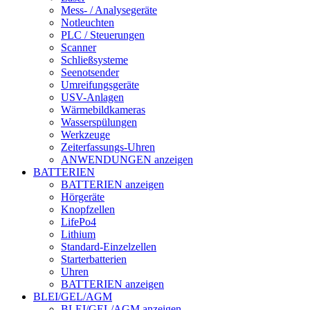
Mess- / Analysegeräte
Notleuchten
PLC / Steuerungen
Scanner
Schließsysteme
Seenotsender
Umreifungsgeräte
USV-Anlagen
Wärmebildkameras
Wasserspülungen
Werkzeuge
Zeiterfassungs-Uhren
ANWENDUNGEN anzeigen
BATTERIEN
BATTERIEN anzeigen
Hörgeräte
Knopfzellen
LifePo4
Lithium
Standard-Einzelzellen
Starterbatterien
Uhren
BATTERIEN anzeigen
BLEI/GEL/AGM
BLEI/GEL/AGM anzeigen