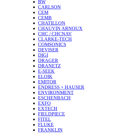
BW
CARLSON
CEM
CEMB
CHATILLON
CHAUVIN ARNOUX
CHC / CHCNAV
CLARKE-TECH
COMSONICS
DEVISER
DIGI
DRAGER
DRANETZ
E-SEEK
ELOIK
EMITOR
ENDRESS + HAUSER
ENVIRONMENT
ESCHENBACH
EXFO
EXTECH
FIELDPIECE
FITEL
FLUKE
FRANKLIN