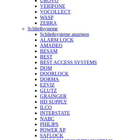
UROVO
VERIFONE
VOCOLLECT
WASP
ZEBRA
Schließsysteme
Schließsysteme anzeigen
ALARM LOCK
AMADEO
BESAM
BEST
BEST ACCESS SYSTEMS
DOM
DOORLOCK
DORMA
EZVIZ
GLUTZ
GRAINGER
HD SUPPLY
ILCO
INTERSTATE
NABC
PHILIPS
POWER XP
SAFLOCK