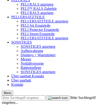
PELI RALS
PELI RALS anzeigen
PELI™ RALS Zubehör
PELI RALS anzeigen
PELI ERSATZTEILE
PELI ERSATZTEILE anzeigen
PELI Air Ersatzteile
PELI Protector Ersatzteile
PELI Storm Ersatzteile
PELI ERSATZTEILE anzeigen
SONSTIGES
SONSTIGES anzeigen
Aufbewahrung
Displays + Warenträger
Messer
Notfallvorsorge
Batteriepflege
SONSTIGES anzeigen
Über saarbatt
Kontakt
Über saarbatt
Kontakt
Menü
Bitte Suchbegriff
eingeben...