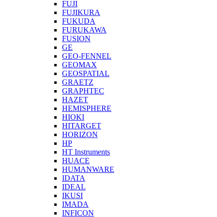
FUJI
FUJIKURA
FUKUDA
FURUKAWA
FUSION
GE
GEO-FENNEL
GEOMAX
GEOSPATIAL
GRAETZ
GRAPHTEC
HAZET
HEMISPHERE
HIOKI
HITARGET
HORIZON
HP
HT Instruments
HUACE
HUMANWARE
IDATA
IDEAL
IKUSI
IMADA
INFICON