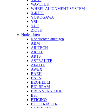
WAVETEK
WHEEL ALIGNMENT SYSTEM
X-RITE
YOKOGAWA
YSI
YUT
ZIOSK
Notleuchten
Notleuchten anzeigen
ABM
ARITECH
ARSEL
ARTS
ASTRALITE
AT-LITE
AWEX
BAEH
BAES
BEGHELLI
BIG BEAM
BRENNENSTUHL
BST
BTICINO
BUSCH-JÄGER