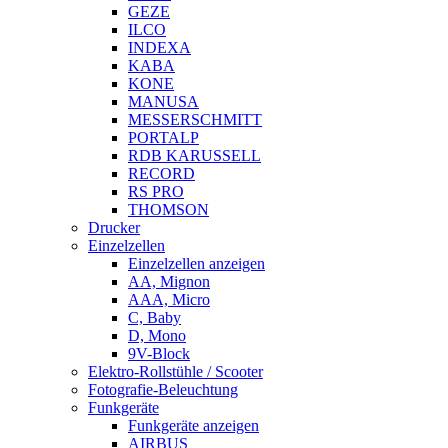
GEZE
ILCO
INDEXA
KABA
KONE
MANUSA
MESSERSCHMITT
PORTALP
RDB KARUSSELL
RECORD
RS PRO
THOMSON
Drucker
Einzelzellen
Einzelzellen anzeigen
AA, Mignon
AAA, Micro
C, Baby
D, Mono
9V-Block
Elektro-Rollstühle / Scooter
Fotografie-Beleuchtung
Funkgeräte
Funkgeräte anzeigen
AIRBUS