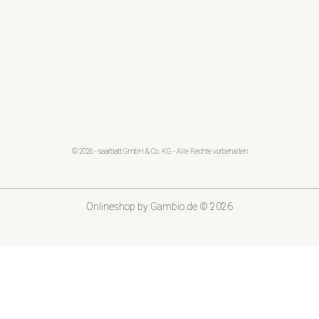
© 2026 - saarbatt GmbH & Co. KG - Alle Rechte vorbehalten
Onlineshop
by Gambio.de © 2026