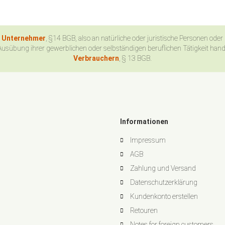
n Unternehmer
, §14 BGB, also an natürliche oder juristische Personen oder
Ausübung ihrer gewerblichen oder selbständigen beruflichen Tätigkeit han
Verbrauchern
, § 13 BGB.
Informationen
Impressum
AGB
Zahlung und Versand
Datenschutzerklärung
Kundenkonto erstellen
Retouren
Notes for foreign customers