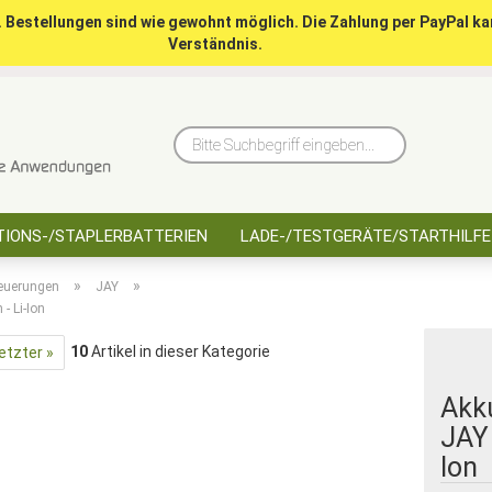
. Bestellungen sind wie gewohnt möglich. Die Zahlung per PayPal ka
Verständnis.
10 Jahre saarbatt
Hinwe
Bitte
Suchbegriff
eingeben...
IONS-/STAPLERBATTERIEN
LADE-/TESTGERÄTE/STARTHILFE
»
»
euerungen
JAY
- Li-Ion
10
Artikel in dieser Kategorie
etzter »
Akk
JAY 
Ion