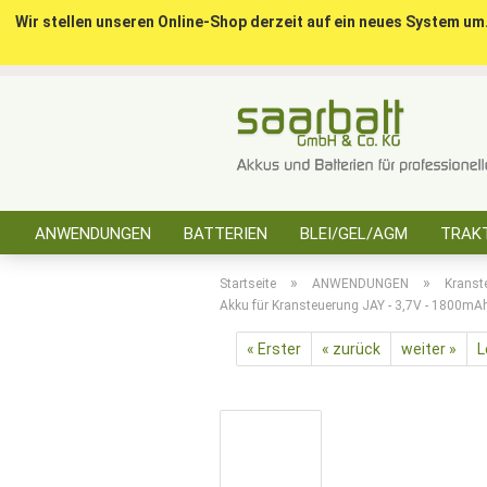
Wir stellen unseren Online-Shop derzeit auf ein neues System um
ANWENDUNGEN
BATTERIEN
BLEI/GEL/AGM
TRAKT
SONSTIGES
»
»
Startseite
ANWENDUNGEN
Kranst
Akku für Kransteuerung JAY - 3,7V - 1800mAh 
« Erster
« zurück
weiter »
L