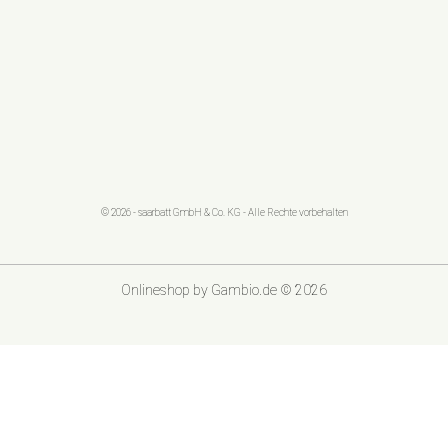
© 2026 - saarbatt GmbH & Co. KG - Alle Rechte vorbehalten
Onlineshop
by Gambio.de © 2026