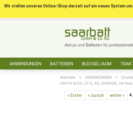
Wir stellen unseren Online-Shop derzeit auf ein neues System um
ANWENDUNGEN
BATTERIEN
BLEI/GEL/AGM
TRAKT
SONSTIGES
»
»
Startseite
ANWENDUNGEN
Einzelz
VARTA ACCU, 5716, AA, 2600mAh, 2er Pack
4
« Erster
« zurück
weiter »