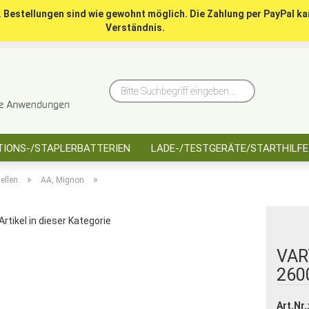
. Bestellungen sind wie gewohnt möglich. Die Zahlung per PayPal ka
Verständnis.
10 Jahre saarbatt
Hinwe
Bitte
Suchbegriff
eingeben...
IONS-/STAPLERBATTERIEN
LADE-/TESTGERÄTE/STARTHILFE
»
»
ellen
AA, Mignon
Artikel in dieser Kategorie
VAR
260
Art.Nr.