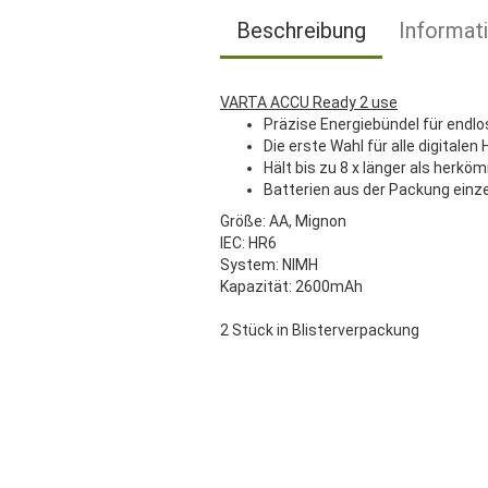
Beschreibung
Informat
VARTA ACCU Ready 2 use
Präzise Energiebündel für endl
Die erste Wahl für alle digitale
Hält bis zu 8 x länger als herkö
Batterien aus der Packung ein
Größe: AA, Mignon
IEC: HR6
System: NIMH
Kapazität: 2600mAh
2 Stück in Blisterverpackung