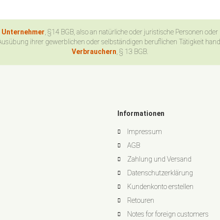
n Unternehmer
, §14 BGB, also an natürliche oder juristische Personen oder
Ausübung ihrer gewerblichen oder selbständigen beruflichen Tätigkeit han
Verbrauchern
, § 13 BGB.
Informationen
Impressum
AGB
Zahlung und Versand
Datenschutzerklärung
Kundenkonto erstellen
Retouren
Notes for foreign customers