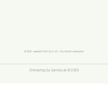
© 2026 - saarbatt GmbH & Co. KG - Alle Rechte vorbehalten
Onlineshop
by Gambio.de © 2026